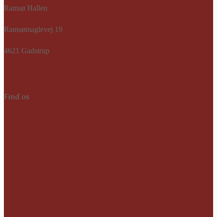
Ramsø Hallen
Ramsømaglevej 19
4621 Gadstrup
Find os