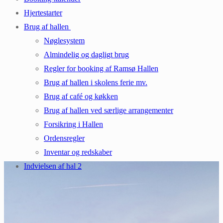
Hjertestarter
Brug af hallen
Nøglesystem
Almindelig og dagligt brug
Regler for booking af Ramsø Hallen
Brug af hallen i skolens ferie mv.
Brug af café og køkken
Brug af hallen ved særlige arrangementer
Forsikring i Hallen
Ordensregler
Inventar og redskaber
Indvielsen af hal 2