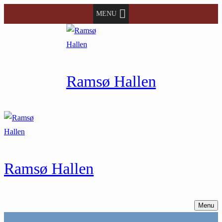
Spring
Menu
Luk
MENU
til
indhold
Ramsø Hallen
Ramsø Hallen
Menu